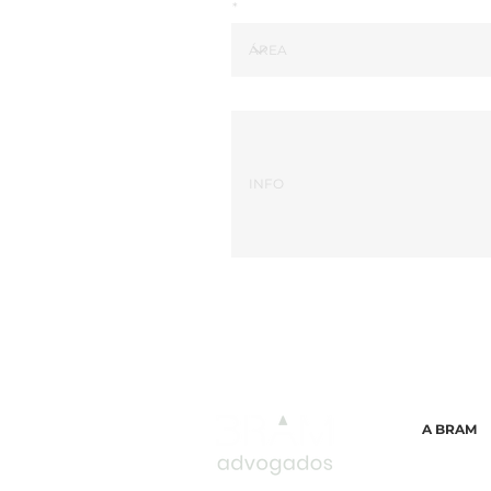
A BRAM
T.: (351) 2