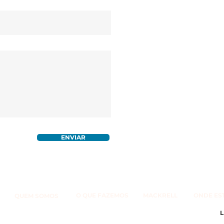
ENVIAR
O QUE FAZEMOS
MACKRELL
ONDE ES
QUEM SOMOS
10 734 790
F.: (351) 210 131 576
Av. 5 de Outubro 85, 5º andar 1050-050
L